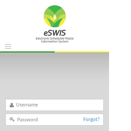
Home
DOE Portal
Support List
Waste List
Facility List
Regulation References
Forgot?
FAQ