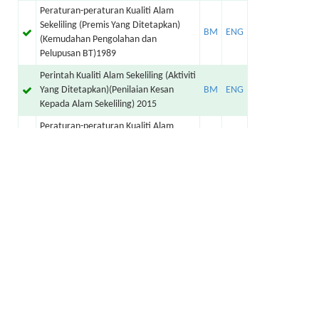
Peraturan-peraturan Kualiti Alam
Sekeliling (Premis Yang Ditetapkan)
(Kemudahan Pengolahan dan
Pelupusan BT)1989
Perintah Kualiti Alam Sekeliling (Aktiviti
Yang Ditetapkan)(Penilaian Kesan
Kepada Alam Sekeliling) 2015
Peraturan-peraturan Kualiti Alam
Sekeliling (Udara Bersih) 2014
Peraturan-peraturan Kualiti Alam
Sekeliling (Efluen Perindustrian) 2009
Jabatan Alam Sekitar, Malaysia
KEMENTERIAN SUMBER ASLI DAN KELESTARIAN ALAM
Aras 3, Podium 3, Wisma Sumber Asli, No.25, Persiaran
Perdana, Presint 4, 62574 W.P. PUTRAJAYA General Line: 03 -
8871 2000 / 8871 2200 Fax Number : 03 - 8889 1973/75